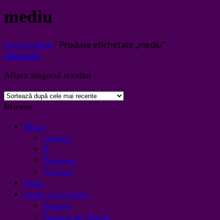
mediu
Produse etichetate „mediu”
Prima pagină
/
Filtrează
Afișez singurul rezultat
Browse
Bluze
Camasi
II
Pulovere
Tricouri
Fuste
Genti si accesorii
Borsete
Pachete de Martie