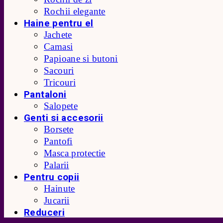
Rochii elegante
Haine pentru el
Jachete
Camasi
Papioane si butoni
Sacouri
Tricouri
Pantaloni
Salopete
Genti si accesorii
Borsete
Pantofi
Masca protectie
Palarii
Pentru copii
Hainute
Jucarii
Reduceri