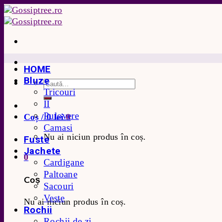
Skip
to
content
HOME
Bluze
Tricouri
II
Pulovere
Coș /
0
lei
0
Camasi
Nu ai niciun produs în coș.
Fuste
Jachete
0
Cardigane
Paltoane
Coș
Sacouri
Veste
Nu ai niciun produs în coș.
Rochii
Rochii de zi