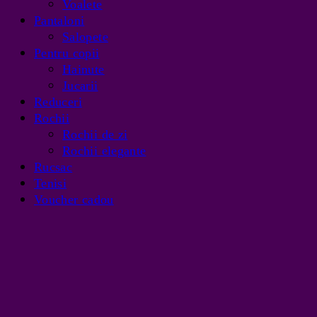
Voalete
Pantaloni
Salopete
Pentru copii
Hainute
Jucarii
Reduceri
Rochii
Rochii de zi
Rochii elegante
Rucsac
Tenisi
Voucher cadou