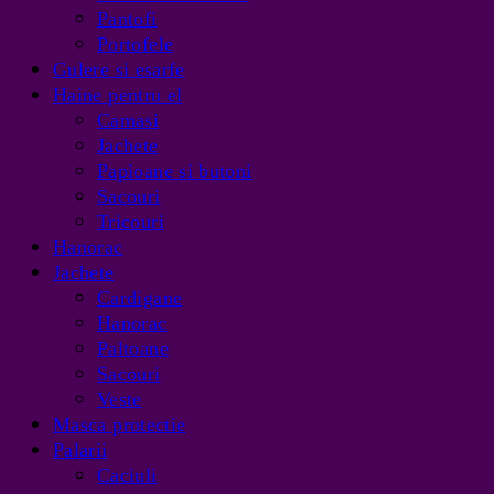
Pantofi
Portofele
Gulere si esarfe
Haine pentru el
Camasi
Jachete
Papioane si butoni
Sacouri
Tricouri
Hanorac
Jachete
Cardigane
Hanorac
Paltoane
Sacouri
Veste
Masca protectie
Palarii
Caciuli