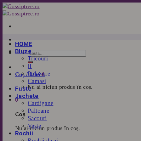
Skip
to
content
HOME
Bluze
Tricouri
II
Pulovere
Coș /
0
lei
0
Camasi
Nu ai niciun produs în coș.
Fuste
Jachete
0
Cardigane
Paltoane
Coș
Sacouri
Veste
Nu ai niciun produs în coș.
Rochii
Rochii de zi