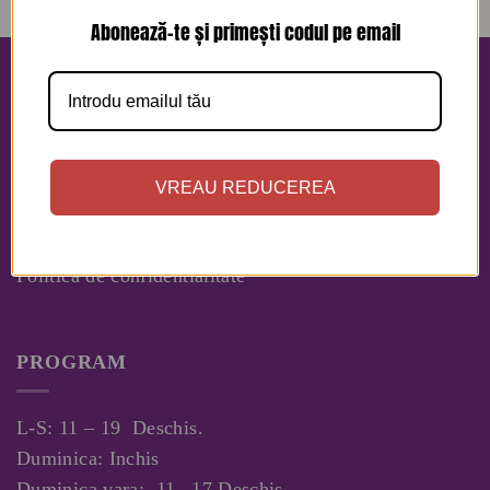
Abonează-te și primești codul pe email
INFORMATII
RETUR IN 48 DE ORE!
Contact
VREAU REDUCEREA
Despre Noi
Politica Cookies
Politica de confidentialitate
PROGRAM
L-S: 11 – 19 Deschis.
Duminica: Inchis
Duminica vara: 11– 17 Deschis