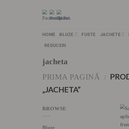
Skip
to
content
HOME
BLUZE
FUSTE
JACHETE
REDUCERI
jacheta
PROD
PRIMA PAGINĂ
/
„JACHETA”
BROWSE
Bluze