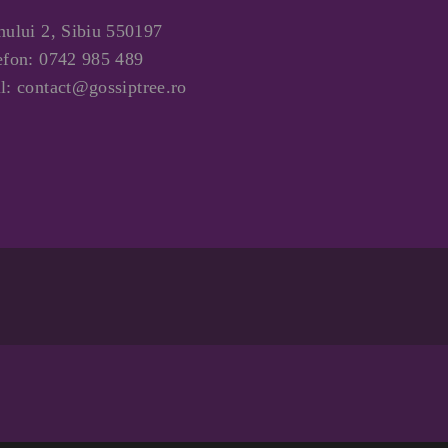
nului 2, Sibiu 550197
efon:
0742 985 489
l:
contact@gossiptree.ro