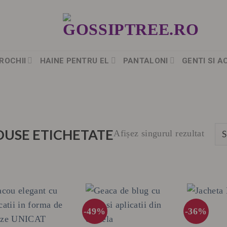
ROCHII
HAINE PENTRU EL
PANTALONI
GENTI SI A
USE ETICHETATE
Afișez singurul rezultat
-49%
-36%