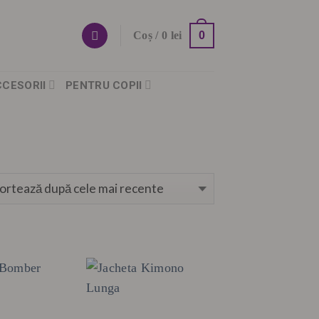
0
Coș /
0
lei
CCESORII
PENTRU COPII