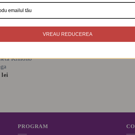
VREAU REDUCEREA
+
DIGANE
heta Kimono
nga
0
lei
PROGRAM
CO