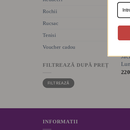
Rochii
Rucsac
Tenisi
Voucher cadou
CAR
Jac
Lu
FILTREAZĂ DUPĂ PREȚ
22
Preț
Preț
FILTREAZĂ
minim
maxim
INFORMATII