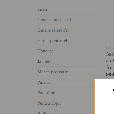
Fuste
Genti si accesorii
Gulere si esarfe
Haine pentru el
CAR
Hanorac
Sac
apl
Jachete
fru
Masca protectie
99
Palarii
Pantaloni
Pentru copii
Reduceri