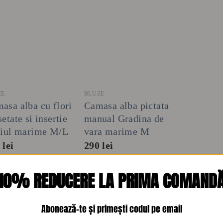
+
+
ZE
BLUZE
asa alba cu flori
Camasa alba pictata
setate si insertie
manual Gradina de
tiul marime M/L
vara marime M
5
lei
290
lei
10% REDUCERE LA PRIMA COMAND
Abonează-te și primești codul pe email