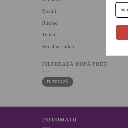
Rochii
Rucsac
Tenisi
Voucher cadou
FILTREAZĂ DUPĂ PREȚ
Preț
Preț
FILTREAZĂ
minim
maxim
INFORMATII