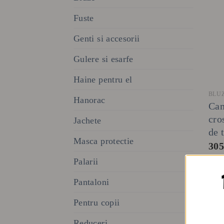
Fuste
Genti si accesorii
Gulere si esarfe
Haine pentru el
BLU
Hanorac
Cam
cro
Jachete
de 
Masca protectie
30
Palarii
Pantaloni
Pentru copii
Reduceri