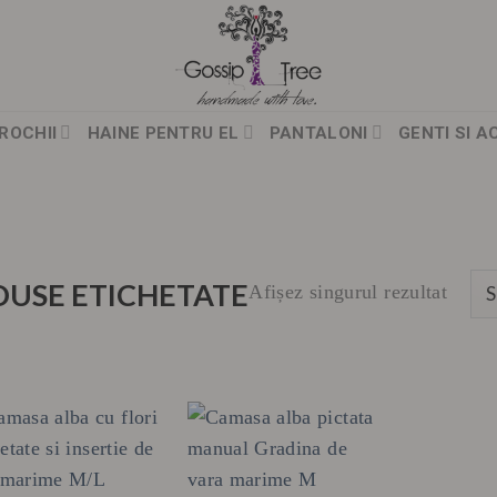
ROCHII
HAINE PENTRU EL
PANTALONI
GENTI SI A
USE ETICHETATE
Afișez singurul rezultat