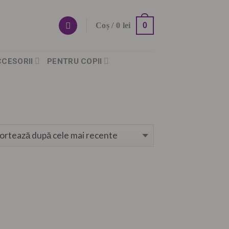
0
Coș /
0
lei
CCESORII
PENTRU COPII