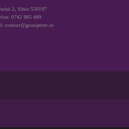
nului 2, Sibiu 550197
efon:
0742 985 489
l:
contact@gossiptree.ro