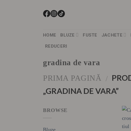
Skip
to
content
HOME
BLUZE
FUSTE
JACHETE
REDUCERI
gradina de vara
PROD
PRIMA PAGINĂ
/
„GRADINA DE VARA”
BROWSE
Bluze