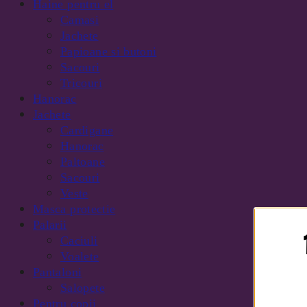
Haine pentru el
Camasi
Jachete
Papioane si butoni
Sacouri
Tricouri
Hanorac
Jachete
Cardigane
Hanorac
Paltoane
Sacouri
Veste
Masca protectie
Palarii
Caciuli
Voalete
Pantaloni
Salopete
Pentru copii