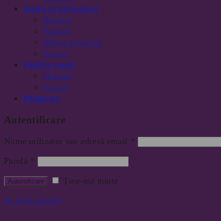
Genti si accesorii
Borsete
Pantofi
Masca protectie
Palarii
Pentru copii
Hainute
Jucarii
Reduceri
Autentificare
Nume utilizator sau adresă email
*
Parolă
*
Ține-mă minte
Ai uitat parola?