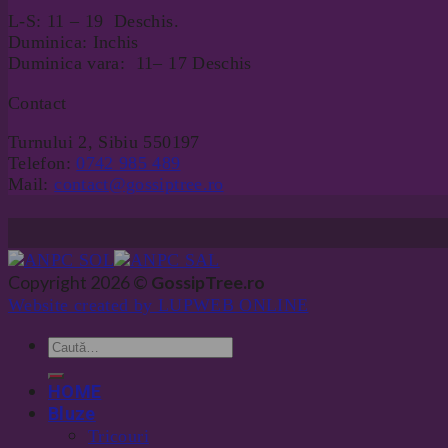
L-S: 11 – 19 Deschis.
Duminica: Inchis
Duminica vara: 11– 17 Deschis
Contact
Turnului 2, Sibiu 550197
Telefon:
0742 985 489
Mail:
contact@gossiptree.ro
Copyright 2026 ©
GossipTree.ro
Website created by LUPWEB ONLINE
HOME
Bluze
Tricouri