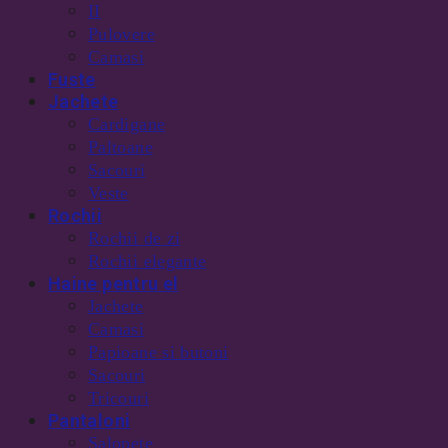
II
Pulovere
Camasi
Fuste
Jachete
Cardigane
Paltoane
Sacouri
Veste
Rochii
Rochii de zi
Rochii elegante
Haine pentru el
Jachete
Camasi
Papioane si butoni
Sacouri
Tricouri
Pantaloni
Salopete