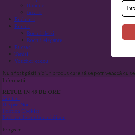
Hainute
Jucarii
Reduceri
Rochii
Rochii de zi
Rochii elegante
Rucsac
Tenisi
Voucher cadou
Nu a fost găsit niciun produs care să se potrivească cu sel
Informatii
RETUR IN 48 DE ORE!
Contact
Despre Noi
Politica Cookies
Politica de confidentialitate
Program