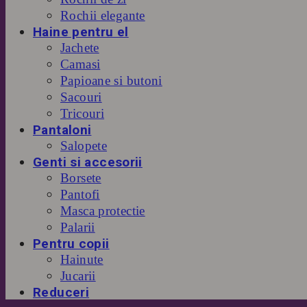
Rochii elegante
Haine pentru el
Jachete
Camasi
Papioane si butoni
Sacouri
Tricouri
Pantaloni
Salopete
Genti si accesorii
Borsete
Pantofi
Masca protectie
Palarii
Pentru copii
Hainute
Jucarii
Reduceri