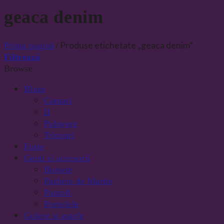
geaca denim
Produse etichetate „geaca denim”
Prima pagină
/
Filtrează
Browse
Bluze
Camasi
II
Pulovere
Tricouri
Fuste
Genti si accesorii
Borsete
Pachete de Martie
Pantofi
Portofele
Gulere si esarfe