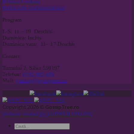
Politica Cookies
Politica de confidentialitate
Program
L-S: 11 – 19 Deschis.
Duminica: Inchis
Duminica vara: 11– 17 Deschis
Contact
Turnului 2, Sibiu 550197
Telefon:
0742 985 489
Mail:
contact@gossiptree.ro
Copyright 2026 ©
GossipTree.ro
Website created by LUPWEB ONLINE