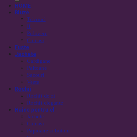
HOME
Bluze
Tricouri
II
Pulovere
Camasi
Fuste
Jachete
Cardigane
Paltoane
Sacouri
Veste
Rochii
Rochii de zi
Rochii elegante
Haine pentru el
Jachete
Camasi
Papioane si butoni