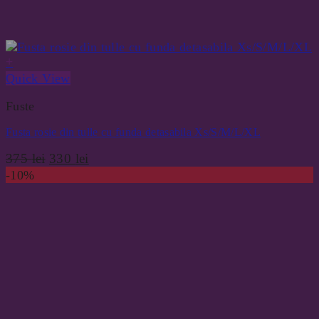
+
Quick View
Fuste
Fusta rosie din tulle cu funda detasabila Xs/S/M/L/XL
Prețul
Prețul
375
lei
330
lei
inițial
curent
-10%
a
este:
fost:
330 lei.
375 lei.