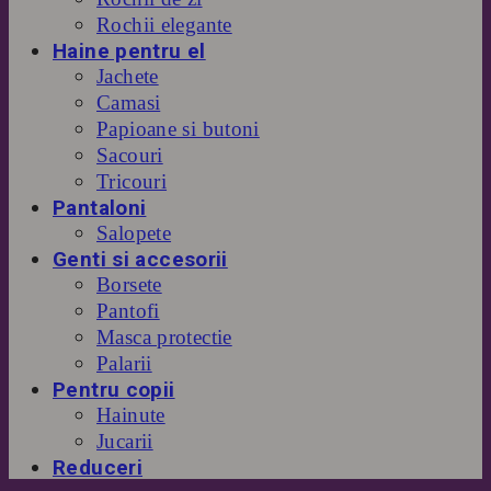
Rochii elegante
Haine pentru el
Jachete
Camasi
Papioane si butoni
Sacouri
Tricouri
Pantaloni
Salopete
Genti si accesorii
Borsete
Pantofi
Masca protectie
Palarii
Pentru copii
Hainute
Jucarii
Reduceri