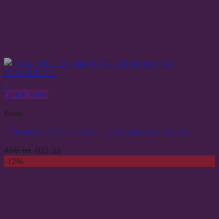
+
Quick View
Fuste
Fusta pictata manual Farmecul Sarbatorilor Xs/S/M/L/XL
Prețul
Prețul
450
lei
405
lei
inițial
curent
-12%
a
este:
fost:
405 lei.
450 lei.