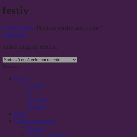
festiv
Produse etichetate „festiv”
Prima pagină
/
Filtrează
Afișez singurul rezultat
Browse
Bluze
Camasi
II
Pulovere
Tricouri
Fuste
Genti si accesorii
Borsete
Pachete de Martie