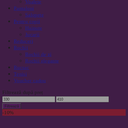
Voalete
Pantaloni
Salopete
Pentru copii
Hainute
Jucarii
Reduceri
Rochii
Rochii de zi
Rochii elegante
Rucsac
Tenisi
Voucher cadou
Filtrează după preț
Preț
Preț
minim
maxim
Filtrează
-10%