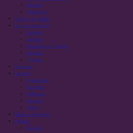
Pantofi
Portofele
Gulere si esarfe
Haine pentru el
Camasi
Jachete
Papioane si butoni
Sacouri
Tricouri
Hanorac
Jachete
Cardigane
Hanorac
Paltoane
Sacouri
Veste
Masca protectie
Palarii
Caciuli