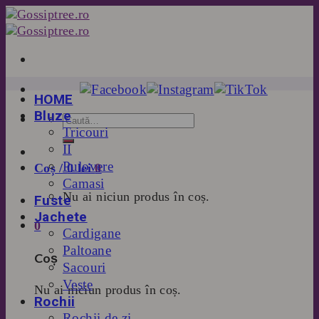
Skip
to
content
HOME
Bluze
Tricouri
II
Pulovere
Coș /
0
lei
0
Camasi
Nu ai niciun produs în coș.
Fuste
Jachete
0
Cardigane
Paltoane
Coș
Sacouri
Veste
Nu ai niciun produs în coș.
Rochii
Rochii de zi