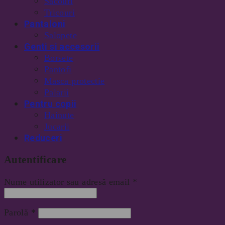
Sacouri
Tricouri
Pantaloni
Salopete
Genti si accesorii
Borsete
Pantofi
Masca protectie
Palarii
Pentru copii
Hainute
Jucarii
Reduceri
Autentificare
Nume utilizator sau adresă email
*
Parolă
*