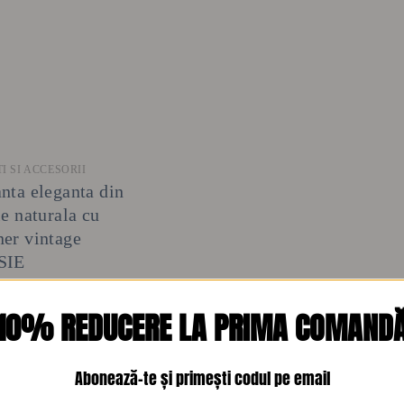
+
I SI ACCESORII
nta eleganta din
le naturala cu
er vintage
SIE
5
lei
10% REDUCERE LA PRIMA COMAND
Abonează-te și primești codul pe email