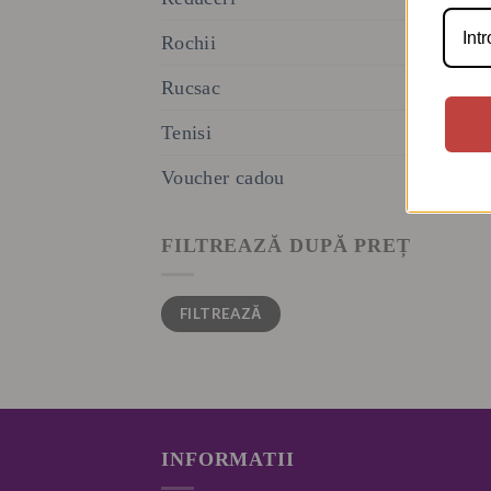
Rochii
Rucsac
Tenisi
Voucher cadou
FILTREAZĂ DUPĂ PREȚ
Preț
Preț
FILTREAZĂ
minim
maxim
INFORMATII