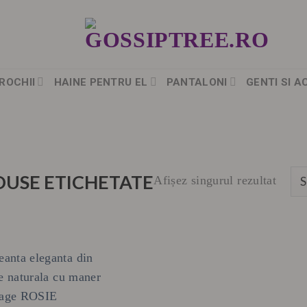
ROCHII
HAINE PENTRU EL
PANTALONI
GENTI SI A
USE ETICHETATE
Afișez singurul rezultat