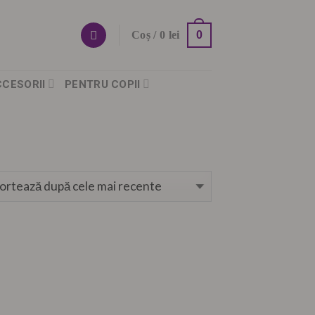
0
Coș /
0
lei
CCESORII
PENTRU COPII