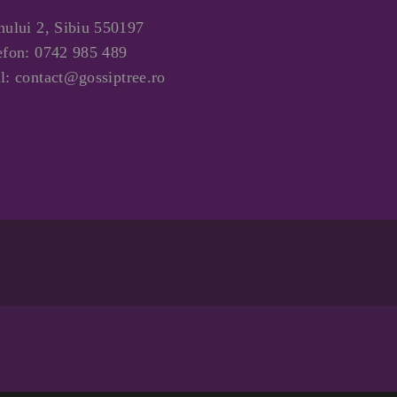
nului 2, Sibiu 550197
efon:
0742 985 489
l:
contact@gossiptree.ro