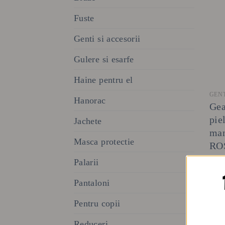
Fuste
Genti si accesorii
Gulere si esarfe
Haine pentru el
GENT
Hanorac
Gea
pie
Jachete
man
Masca protectie
RO
37
Palarii
Pantaloni
Pentru copii
Reduceri