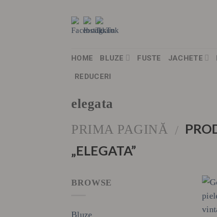
Skip
to
content
HOME
BLUZE
FUSTE
JACHETE
REDUCERI
elegata
PROD
PRIMA PAGINĂ
/
„ELEGATA”
BROWSE
Bluze