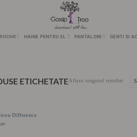
ROCHII
HAINE PENTRU EL
PANTALONI
GENTI SI A
USE ETICHETATE
Afișez singurul rezultat