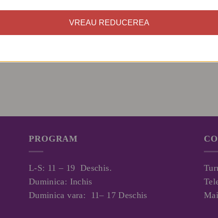
VREAU REDUCEREA
PROGRAM
CO
L-S: 11 – 19 Deschis.
Tur
Duminica: Inchis
Tel
Duminica vara: 11– 17 Deschis
Mai