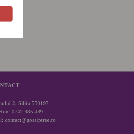
NTACT
nului 2, Sibiu 550197
efon:
0742 985 489
l:
contact@gossiptree.ro