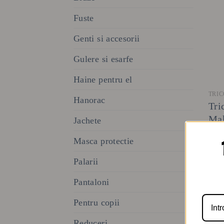
Fuste
Genti si accesorii
Gulere si esarfe
Haine pentru el
TRIC
Hanorac
Tri
Ma
Jachete
14
Masca protectie
Palarii
Pantaloni
Pentru copii
Reduceri