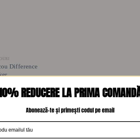
+
OURI
cou Difference
ker
0
lei
10% REDUCERE LA PRIMA COMAND
Abonează-te și primești codul pe email