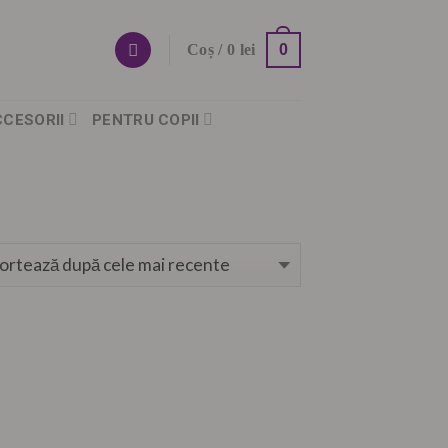
0
Coș /
0
lei
CCESORII
PENTRU COPII