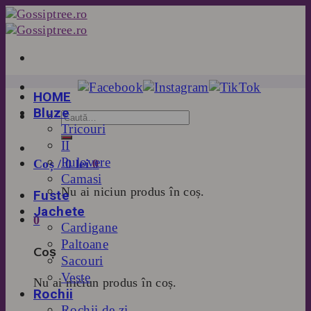
Skip
to
content
HOME
Bluze
Tricouri
II
Pulovere
Coș /
0
lei
0
Camasi
Nu ai niciun produs în coș.
Fuste
Jachete
0
Cardigane
Paltoane
Coș
Sacouri
Veste
Nu ai niciun produs în coș.
Rochii
Rochii de zi