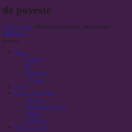
de poveste
Produse etichetate „de poveste”
Prima pagină
/
Filtrează
Browse
Bluze
Camasi
II
Pulovere
Tricouri
Fuste
Genti si accesorii
Borsete
Pachete de Martie
Pantofi
Portofele
Gulere si esarfe