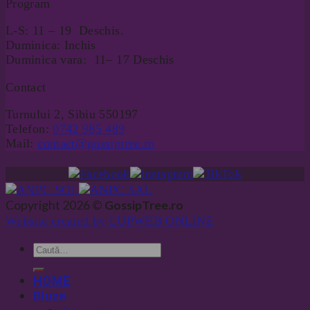
Program
L-S: 11 – 19 Deschis.
Duminica: Inchis
Duminica vara: 11– 17 Deschis
Contact
Turnului 2, Sibiu 550197
Telefon:
0742 985 489
Mail:
contact@gossiptree.ro
Copyright 2026 ©
GossipTree.ro
Website created by LUPWEB ONLINE
HOME
Bluze