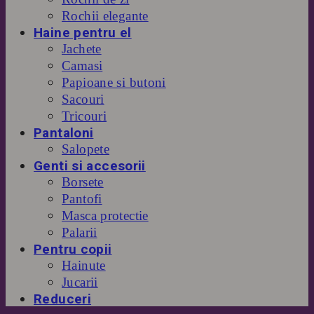
Rochii elegante
Haine pentru el
Jachete
Camasi
Papioane si butoni
Sacouri
Tricouri
Pantaloni
Salopete
Genti si accesorii
Borsete
Pantofi
Masca protectie
Palarii
Pentru copii
Hainute
Jucarii
Reduceri