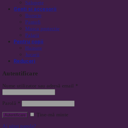
Salopete
Genti si accesorii
Borsete
Pantofi
Masca protectie
Palarii
Pentru copii
Hainute
Jucarii
Reduceri
Autentificare
Nume utilizator sau adresă email
*
Parolă
*
Ține-mă minte
Ai uitat parola?