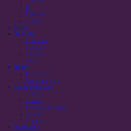
Tricouri
II
Pulovere
Camasi
Fuste
Jachete
Cardigane
Paltoane
Sacouri
Veste
Rochii
Rochii de zi
Rochii elegante
Haine pentru el
Jachete
Camasi
Papioane si butoni
Sacouri
Tricouri
Pantaloni