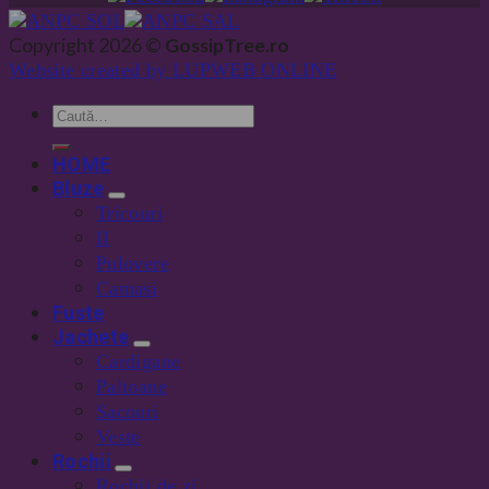
Copyright 2026 ©
GossipTree.ro
Website created by LUPWEB ONLINE
HOME
Bluze
Tricouri
II
Pulovere
Camasi
Fuste
Jachete
Cardigane
Paltoane
Sacouri
Veste
Rochii
Rochii de zi