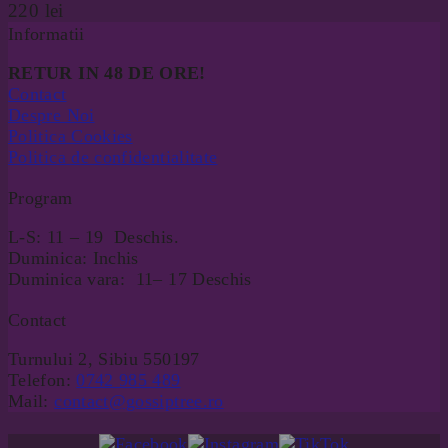
220
lei
Informatii
RETUR IN 48 DE ORE!
Contact
Despre Noi
Politica Cookies
Politica de confidentialitate
Program
L-S: 11 – 19 Deschis.
Duminica: Inchis
Duminica vara: 11– 17 Deschis
Contact
Turnului 2, Sibiu 550197
Telefon:
0742 985 489
Mail:
contact@gossiptree.ro