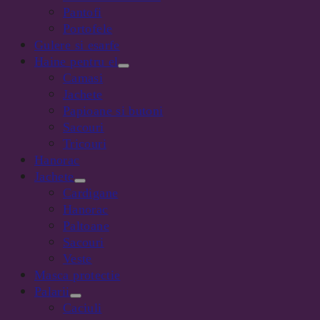
Pantofi
Portofele
Gulere si esarfe
Haine pentru el
Camasi
Jachete
Papioane si butoni
Sacouri
Tricouri
Hanorac
Jachete
Cardigane
Hanorac
Paltoane
Sacouri
Veste
Masca protectie
Palarii
Caciuli