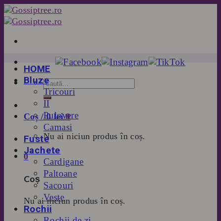
Skip
to
content
HOME
Bluze
Tricouri
II
Pulovere
Coș /
0
lei
0
Camasi
Nu ai niciun produs în coș.
Fuste
Jachete
0
Cardigane
Paltoane
Coș
Sacouri
Veste
Nu ai niciun produs în coș.
Rochii
Rochii de zi