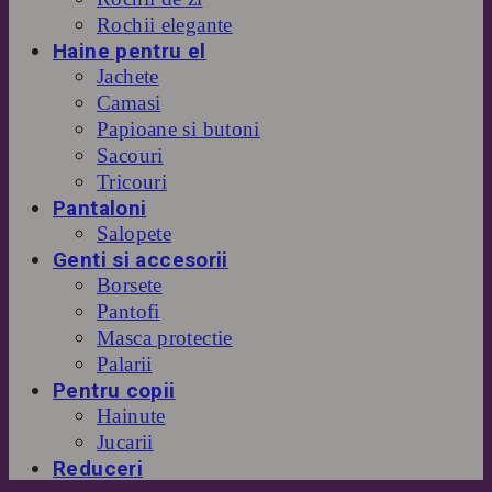
Rochii elegante
Haine pentru el
Jachete
Camasi
Papioane si butoni
Sacouri
Tricouri
Pantaloni
Salopete
Genti si accesorii
Borsete
Pantofi
Masca protectie
Palarii
Pentru copii
Hainute
Jucarii
Reduceri