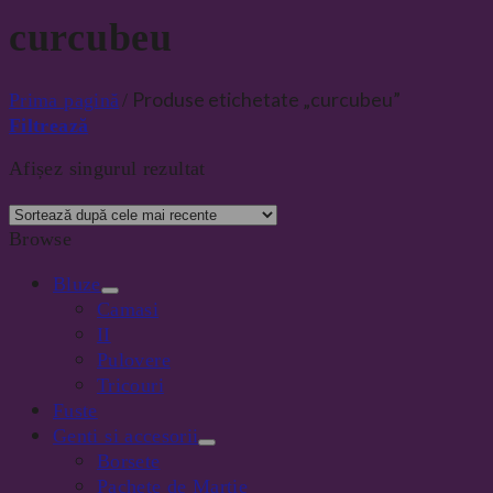
curcubeu
Produse etichetate „curcubeu”
Prima pagină
/
Filtrează
Afișez singurul rezultat
Browse
Bluze
Camasi
II
Pulovere
Tricouri
Fuste
Genti si accesorii
Borsete
Pachete de Martie