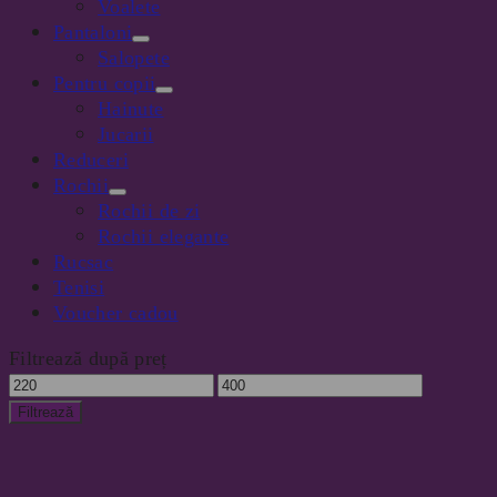
Voalete
Pantaloni
Salopete
Pentru copii
Hainute
Jucarii
Reduceri
Rochii
Rochii de zi
Rochii elegante
Rucsac
Tenisi
Voucher cadou
Filtrează după preț
Preț
Preț
minim
maxim
Filtrează