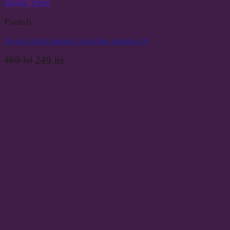
Quick View
Pantofi
Tenisi pictati manual Curcubeu marime 38
Prețul
Prețul
480
lei
249
lei
inițial
curent
a
este:
fost:
249 lei.
480 lei.