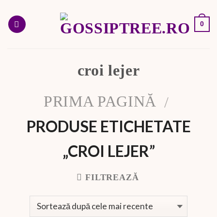
Skip
to
0
content
croi lejer
PRIMA PAGINĂ
/
PRODUSE ETICHETATE
„CROI LEJER”
FILTREAZĂ