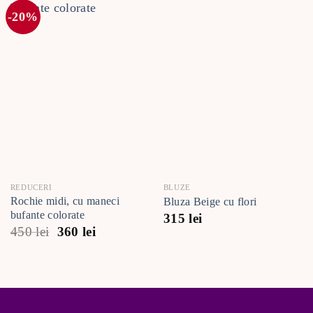
-20%
REDUCERI
BLUZE
Rochie midi, cu maneci
Bluza Beige cu flori
bufante colorate
315
lei
Prețul
Prețul
450
lei
360
lei
inițial
curent
a
este:
fost:
360 lei.
450 lei.