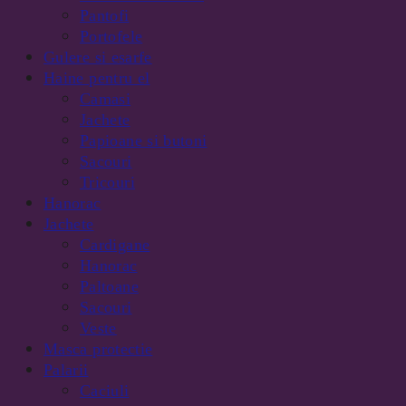
Pantofi
Portofele
Gulere si esarfe
Haine pentru el
Camasi
Jachete
Papioane si butoni
Sacouri
Tricouri
Hanorac
Jachete
Cardigane
Hanorac
Paltoane
Sacouri
Veste
Masca protectie
Palarii
Caciuli