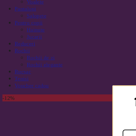
Voalete
Pantaloni
Salopete
Pentru copii
Hainute
Jucarii
Reduceri
Rochii
Rochii de zi
Rochii elegante
Rucsac
Tenisi
Voucher cadou
-12%