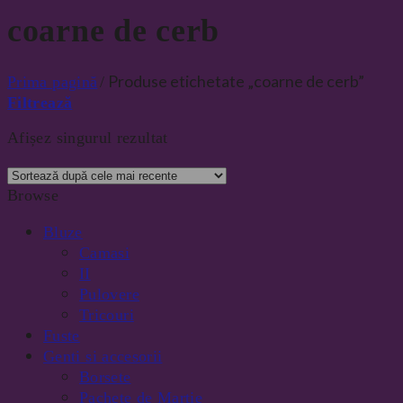
coarne de cerb
Produse etichetate „coarne de cerb”
Prima pagină
/
Filtrează
Afișez singurul rezultat
Browse
Bluze
Camasi
II
Pulovere
Tricouri
Fuste
Genti si accesorii
Borsete
Pachete de Martie