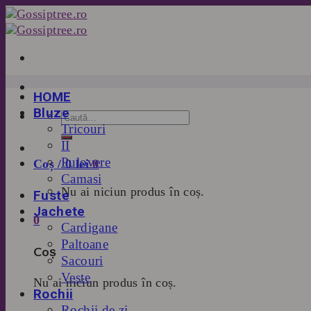
Skip
to
content
HOME
Bluze
Tricouri
II
Pulovere
Coș /
0
lei
0
Camasi
Nu ai niciun produs în coș.
Fuste
Jachete
0
Cardigane
Paltoane
Coș
Sacouri
Veste
Nu ai niciun produs în coș.
Rochii
Rochii de zi