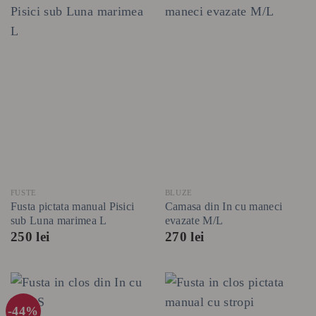
FUSTE
BLUZE
Fusta pictata manual Pisici
Camasa din In cu maneci
sub Luna marimea L
evazate M/L
250
lei
270
lei
-44%