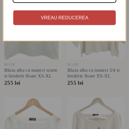
VREAU REDUCEREA
BLUZE
BLUZE
Bluza alba cu maneci scurte
Bluza alba cu maneci 3/4 si
si broderie floare XS-XL
broderie floare XS-XL
255
lei
255
lei