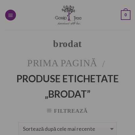
Skip
to
0
content
brodat
PRIMA PAGINĂ
/
PRODUSE ETICHETATE
„BRODAT”
FILTREAZĂ