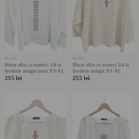
BLUZE
BLUZE
Bluza alba cu maneci 3/4 si
Bluza alba cu maneci 3/4 si
broderie neagra mare XS-XL
broderie neagra XS-XL
255
lei
255
lei