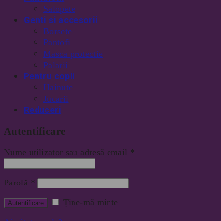
Salopete
Genti si accesorii
Borsete
Pantofi
Masca protectie
Palarii
Pentru copii
Hainute
Jucarii
Reduceri
Autentificare
Nume utilizator sau adresă email
*
Parolă
*
Ține-mă minte