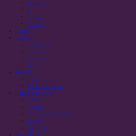
Tricouri
II
Pulovere
Camasi
Fuste
Jachete
Cardigane
Paltoane
Sacouri
Veste
Rochii
Rochii de zi
Rochii elegante
Haine pentru el
Jachete
Camasi
Papioane si butoni
Sacouri
Tricouri
Pantaloni