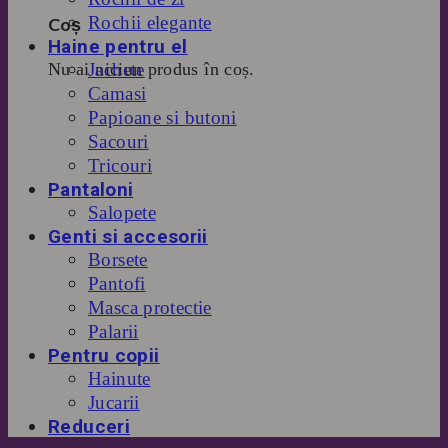
Rochii elegante
Coș
Haine pentru el
Jachete
Nu ai niciun produs în coș.
Camasi
Papioane si butoni
Sacouri
Tricouri
Pantaloni
Salopete
Genti si accesorii
Borsete
Pantofi
Masca protectie
Palarii
Pentru copii
Hainute
Jucarii
Reduceri