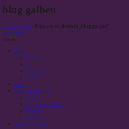
blug galben
Produse etichetate „blug galben”
Prima pagină
/
Filtrează
Browse
Bluze
Camasi
II
Pulovere
Tricouri
Fuste
Genti si accesorii
Borsete
Pachete de Martie
Pantofi
Portofele
Gulere si esarfe