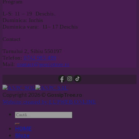
Program
L-S: 11 – 19 Deschis.
Duminica: Inchis
Duminica vara: 11– 17 Deschis
Contact
Turnului 2, Sibiu 550197
Telefon:
0742 985 489
Mail:
contact@gossiptree.ro
Copyright 2026 ©
GossipTree.ro
Website created by LUPWEB ONLINE
HOME
Bluze