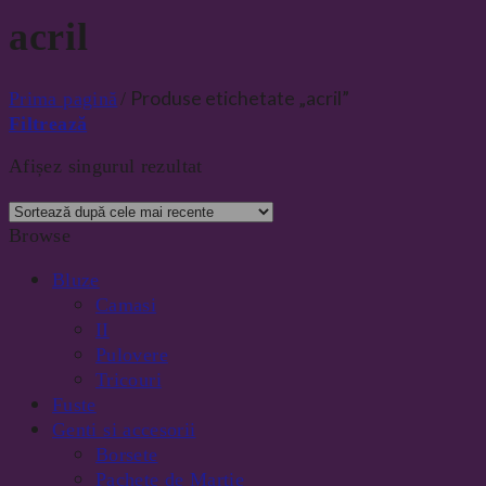
acril
Produse etichetate „acril”
Prima pagină
/
Filtrează
Afișez singurul rezultat
Browse
Bluze
Camasi
II
Pulovere
Tricouri
Fuste
Genti si accesorii
Borsete
Pachete de Martie