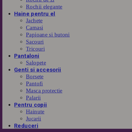
Rochii elegante
Haine pentru el
Jachete
Camasi
Papioane si butoni
Sacouri
Tricouri
Pantaloni
Salopete
Genti si accesorii
Borsete
Pantofi
Masca protectie
Palarii
Pentru copii
Hainute
Jucarii
Reduceri