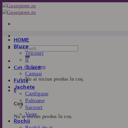
Skip
to
content
HOME
Bluze
Tricouri
II
Pulovere
Coș /
0
lei
0
Camasi
Nu ai niciun produs în coș.
Fuste
Jachete
0
Cardigane
Paltoane
Coș
Sacouri
Veste
Nu ai niciun produs în coș.
Rochii
Rochii de zi