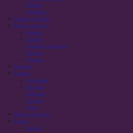
Pantofi
Portofele
Gulere si esarfe
Haine pentru el
Camasi
Jachete
Papioane si butoni
Sacouri
Tricouri
Hanorac
Jachete
Cardigane
Hanorac
Paltoane
Sacouri
Veste
Masca protectie
Palarii
Caciuli