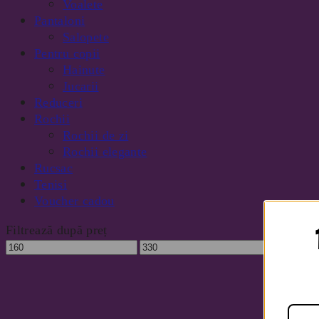
Voalete
Pantaloni
Salopete
Pentru copii
Hainute
Jucarii
Reduceri
Rochii
Rochii de zi
Rochii elegante
Rucsac
Tenisi
Voucher cadou
Filtrează după preț
Preț
Preț
Filtrează
minim
maxim