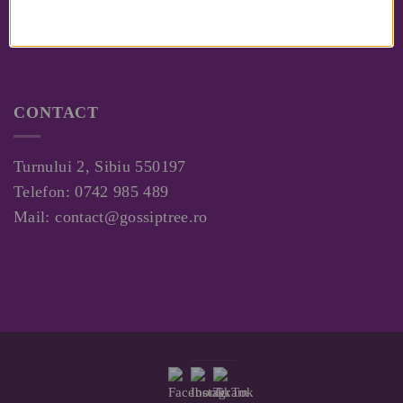
Duminica: Inchis
Duminica vara: 11– 17 Deschis
CONTACT
Turnului 2, Sibiu 550197
Telefon:
0742 985 489
Mail:
contact@gossiptree.ro